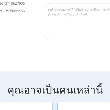
8613710627905
8613539844456
คุณอาจเป็นคนเหล่านี้