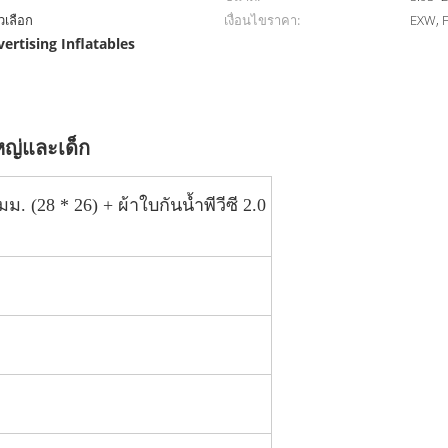
วเลือก
เงื่อนไขราคา:
EXW, F
ertising Inflatables
หญ่และเด็ก
ม. (28 * 26) + ผ้าใบกันน้ำพีวีซี 2.0