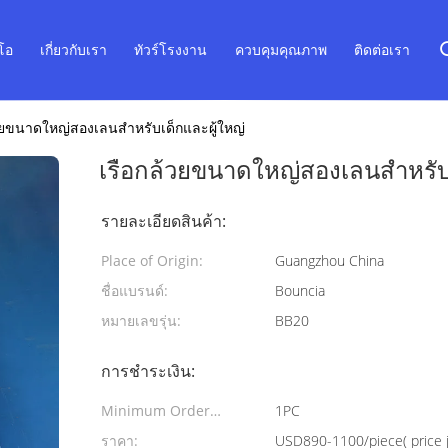
ีโอ
เกี่ยวกับเรา
ทัวร์โรงงาน
ควบคุมคุณภาพ
ติดต่อเรา
วยขนาดใหญ่สองเลนสำหรับเด็กและผู้ใหญ่
เรือกล้วยขนาดใหญ่สองเลนสำหรับเ
รายละเอียดสินค้า:
Place of Origin:
Guangzhou China
ชื่อแบรนด์:
Bouncia
หมายเลขรุ่น:
BB20
การชำระเงิน:
Minimum Order
1PC
Quantity:
ราคา:
USD890-1100/piece( price ju