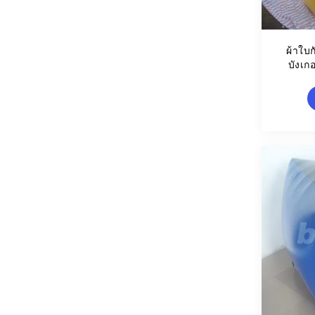
ผ้าใบ
บังเก