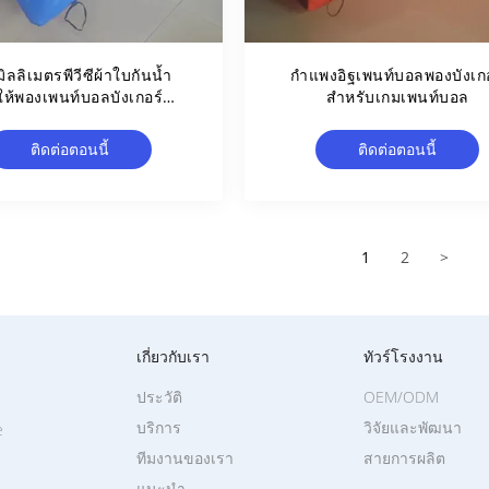
มิลลิเมตรพีวีซีผ้าใบกันน้ำ
กำแพงอิฐเพนท์บอลพองบังเกอ
ให้พองเพนท์บอลบังเกอร์
สำหรับเกมเพนท์บอล
04 สำหรับกีฬาเพนท์บอล
ติดต่อตอนนี้
ติดต่อตอนนี้
1
2
>
เกี่ยวกับเรา
ทัวร์โรงงาน
ประวัติ
OEM/ODM
บริการ
วิจัยและพัฒนา
e
ทีมงานของเรา
สายการผลิต
แนะนำ