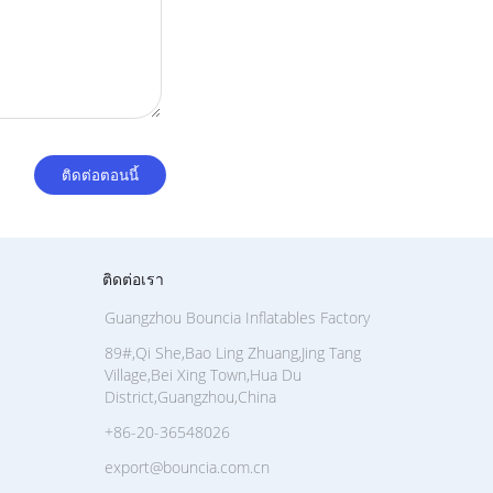
ติดต่อเรา
Guangzhou Bouncia Inflatables Factory
89#,Qi She,Bao Ling Zhuang,Jing Tang
Village,Bei Xing Town,Hua Du
District,Guangzhou,China
+86-20-36548026
export@bouncia.com.cn