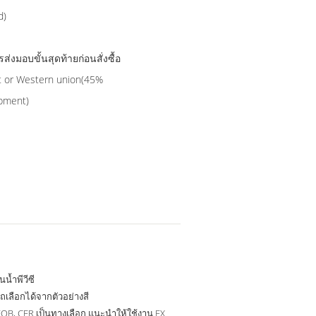
d)
งมอบขั้นสุดท้ายก่อนสั่งซื้อ
t or Western union(45%
ipment)
นน้ำพีวีซี
เลือกได้จากตัวอย่างสี
OB, CFR เป็นทางเลือก แนะนำให้ใช้งาน EX