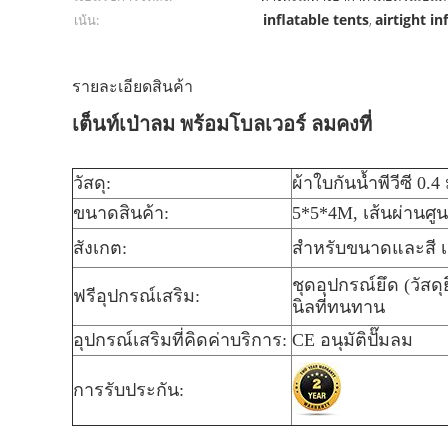
inflatable tents
airtight in
เน้น:
,
รายละเอียดสินค้า
เต็นท์เป่าลม พร้อมโบลเวอร์ ลมคงที่
วัสดุ:
ผ้าใบกันน้ำพีวีซี 0.4
ขนาดสินค้า:
5*5*4M, เส้นผ่านศู
สังเกต:
สำหรับขนาดและสี เ
ชุดอุปกรณ์ยึด (วัส
ฟรีอุปกรณ์เสริม:
นิลที่ทนทาน
อุปกรณ์เสริมที่คิดค่าบริการ:
CE อนุมัติปั๊มลม
การรับประกัน: