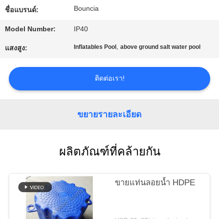
Bouncia
ชื่อแบรนด์:
ทัวร์
Model Number:
IP40
,
Inflatables Pool
above ground salt water pool
โรงงาน
แสงสูง:
ติดต่อเรา!
ควบคุม
คุณภาพ
ขยายรายละเอียด
ติดต่อ
ผลิตภัณฑ์ที่คล้ายกัน
เรา
ขายแท่นลอยน้ำ HDPE
ขอ