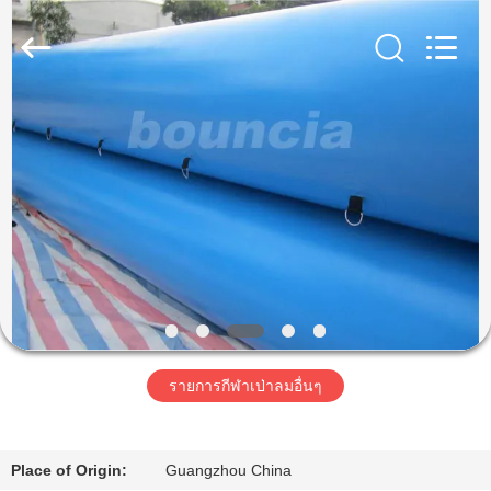
2026
Guangzhou
Bouncia
Inflatables
Factory.
All
Rights
Reserved.
บ้าน
สินค้า
วิดีโอ
เกี่ยว
รายการกีฬาเป่าลมอื่นๆ
กับ
เรา
Place of Origin:
Guangzhou China