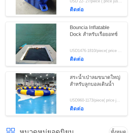
USD 22- 27/piece ( price just for reference, detailed prices need to be confirmed) MOQ:100 ชิ้น
ใบ
ติดต่อ
เสนอ
Bouncia Inflatable
ราคา
Dock สำหรับเรือยอทช์
USD1476-1810/piece( price just for reference, detailed prices need to be confirmed) MOQ:1 ชิ้น
แผนผัง
ติดต่อ
เว็บไซต์
สระน้ำเป่าลมขนาดใหญ่
สำหรับลูกบอลเดินน้ำ
PRIVACY
POLICY
USD960-1173/piece( price just for reference, detailed prices need to be confirmed) MOQ:1PC
ติดต่อ
หมวดหมู่ยอดนิยม
ทั้งหมด