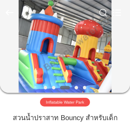
2026
Guangzhou
Bouncia
Inflatables
Factory.
All
Rights
Reserved.
บ้าน
สินค้า
วิดีโอ
เกี่ยว
Inflatable Water Park
กับ
สวนน้ำปราสาท Bouncy สำหรับเด็ก
เรา