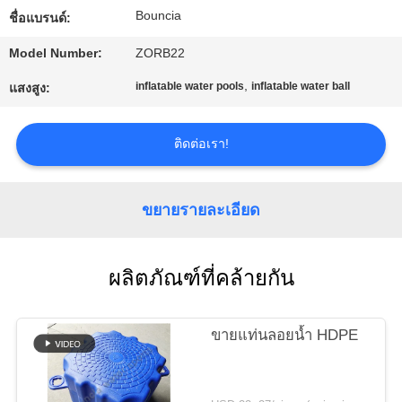
Bouncia
ชื่อแบรนด์:
ทัวร์
Model Number:
ZORB22
,
inflatable water pools
inflatable water ball
โรงงาน
แสงสูง:
ติดต่อเรา!
ควบคุม
คุณภาพ
ขยายรายละเอียด
ติดต่อ
ผลิตภัณฑ์ที่คล้ายกัน
เรา
ขายแท่นลอยน้ำ HDPE
ขอ