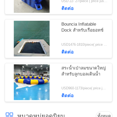
USD 22- 27/piece ( price just for reference, detailed prices need to be confirmed) MOQ:100 ชิ้น
ใบ
ติดต่อ
เสนอ
Bouncia Inflatable
ราคา
Dock สำหรับเรือยอทช์
USD1476-1810/piece( price just for reference, detailed prices need to be confirmed) MOQ:1 ชิ้น
แผนผัง
ติดต่อ
เว็บไซต์
สระน้ำเป่าลมขนาดใหญ่
สำหรับลูกบอลเดินน้ำ
PRIVACY
POLICY
USD960-1173/piece( price just for reference, detailed prices need to be confirmed) MOQ:1PC
ติดต่อ
หมวดหมู่ยอดนิยม
ทั้งหมด