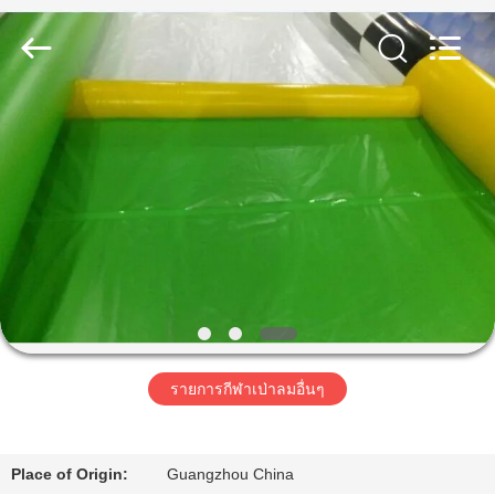
2026
Guangzhou
Bouncia
Inflatables
Factory.
All
Rights
Reserved.
บ้าน
สินค้า
วิดีโอ
เกี่ยว
รายการกีฬาเป่าลมอื่นๆ
กับ
เรา
Place of Origin:
Guangzhou China