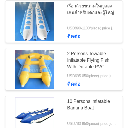
เรือกล้วยขนาดใหญ่สอง
เลนสำหรับเด็กและผู้ใหญ่
USD890-1100/piece( price just for reference, detailed prices need to be confirmed) MOQ:1PC
ติดต่อ
2 Persons Towable
Inflatable Flying Fish
With Durable PVC
Tarpaulin
USD695-850/piece( price just for reference, detailed prices need to be confirmed) MOQ:1PC
ติดต่อ
10 Persons Inflatable
Banana Boat
USD780-950/piece( price just for reference, detailed prices need to be confirmed) MOQ:1PC