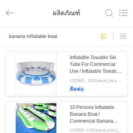
2026
Guangzhou
Bouncia
ผลิตภัณฑ์
Inflatables
Factory.
All
Rights
Reserved.
บ้าน
banana inflatable boat
สินค้า
Inflatable Towable Ski
Tube For Commercial
Use / Inflatable Towable
วิดีโอ
Boat
USD960 - 1180/piece( price just for reference, detailed prices need to be confirmed) MOQ:1PC
ติดต่อ
เกี่ยว
10 Persons Inflatable
กับ
Banana Boat /
Commercial Banana
เรา
Boat Rider For Water
USD890 -1100/piece( price just for reference, detailed prices need to be confirmed) MOQ:1 PC