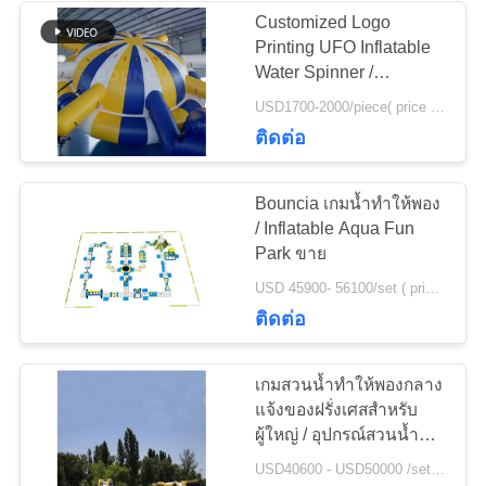
Customized Logo
Printing UFO Inflatable
24
Water Spinner /
Inflatable Water Saturns
USD1700-2000/piece( price just for reference, detailed prices need to be confirmed) MOQ:1 piece
เต็นท์เหตุการณ์พอง
ติดต่อ
Bouncia เกมน้ำทำให้พอง
/ Inflatable Aqua Fun
Park ขาย
11
USD 45900- 56100/set ( price just for reference, detailed prices need to be confirmed) MOQ:1 pc
ติดต่อ
Inflatable Paintball
Arena
เกมสวนน้ำทำให้พองกลาง
แจ้งของฝรั่งเศสสำหรับ
ผู้ใหญ่ / อุปกรณ์สวนน้ำ
ทำให้พอง
USD40600 - USD50000 /set ( price just for reference, detailed prices need to be confirmed） MOQ:1 set or parts of the whole park