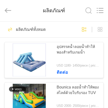
2026
Guangzhou
Bouncia
ผลิตภัณฑ์
Inflatables
Factory.
All
Rights
Reserved.
21
บ้าน
ผลิตภัณฑ์ทั้งหมด
Inflatable Water
Park
สินค้า
อุปสรรคน้ำลอยน้ำทำให้
พองสำหรับเกมน้ำ
วิดีโอ
USD 1180- 1450/piece ( price just for reference, detailed prices need to be confirmed) MOQ:1PC
ติดต่อ
58
เกี่ยว
Bounica ลอยน้ำทำให้พอง
เคสสวนน้ำทำให้พอง
กับ
สไลด์ด้วยใบรับรอง TUV
เรา
USD 2000- 2500/piece ( price just for reference, detailed prices need to be confirmed) MOQ:1PC