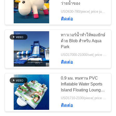
ว่ายน้ำของ
ใบ
USD630-780/piece( price just for reference, detailed prices need to be confirmed) MOQ:1 ชิ้น
เสนอ
7
ติดต่อ
Inflatable Rafting
ราคา
ทาวเวอร์น้ำทำให้พองยักษ์
Boat
ด้วย Blob สำหรับ Aqua
Park
แผนผัง
USD17000-21000/set( price just for reference, detailed prices need to be confirmed) MOQ:1 ชุด
เว็บไซต์
ติดต่อ
9
PRIVACY
0.9 มม. ทนทาน PVC
Inflatable Banana
Inflatable Water Sports
POLICY
Island Floating Lounge
Boat
พร้อมที่นั่ง 6 ที่นั่ง
USD1710-2100/piece( price just for reference, detailed prices need to be confirmed) MOQ:1PC
ติดต่อ