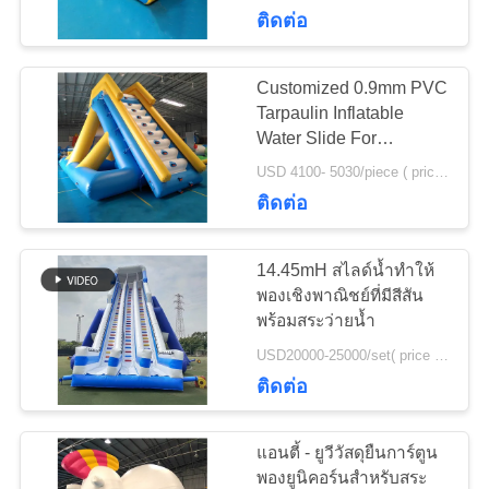
ติดต่อ
ทัวร์
Customized 0.9mm PVC
4
โรงงาน
Tarpaulin Inflatable
Inflatable Water
Water Slide For
Commercial Use
Trampoline
USD 4100- 5030/piece ( price just for reference, detailed prices need to be confirmed) MOQ:1 piece
ควบคุม
ติดต่อ
คุณภาพ
14.45mH สไลด์น้ำทำให้
พองเชิงพาณิชย์ที่มีสีสัน
พร้อมสระว่ายน้ำ
ติดต่อ
135
USD20000-25000/set( price just for reference, detailed prices need to be confirmed) MOQ:1 ชุด
เรา
ติดต่อ
กีฬาทางน้ำพองเดี่ยว
แอนตี้ - ยูวีวัสดุยืนการ์ตูน
ขอ
พองยูนิคอร์นสำหรับสระ