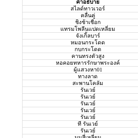
คำอธิบาย
สไลด์ทาวเวอร์
คลื่นคู่
ชิงช้าเชือก
แทรมโพลีนแปดเหลี่ยม
จังเกิ้ลบาร์
หมอนกระโดด
กบกระโดด
คานทรงตัวสูง
หอคอยทหารรักษาพระองค์
ผู้แสวงหา01
ทางลาด
สะพานโคลัม
รันเวย์
รันเวย์
รันเวย์
รันเวย์
รันเวย์
ที รันเวย์
รันเวย์
มุมสี่เหลี่ยม