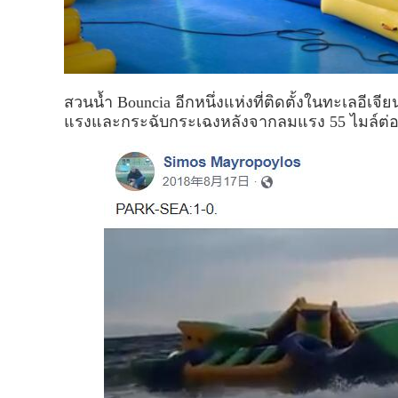
สวนน้ำ Bouncia อีกหนึ่งแห่งที่ติดตั้งในทะเลอ
แรงและกระฉับกระเฉงหลังจากลมแรง 55 ไมล์ต่อชั