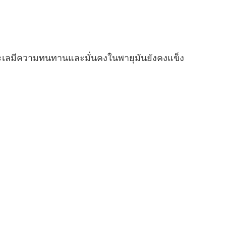
วนทะเลมีความทนทานและมั่นคงในพายุมันยังคงแข็ง