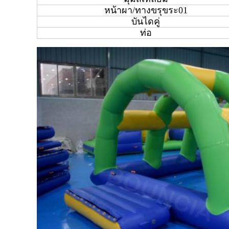
หน้าผา/ทางขรุขระ01
บันไดคู่
ท่อ