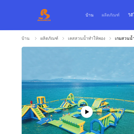
บ้าน
ผลิตภัณฑ์
วิด
บ้าน
ผลิตภัณฑ์
เคสสวนน้ำทำให้พอง
เกมสวนน้ำ