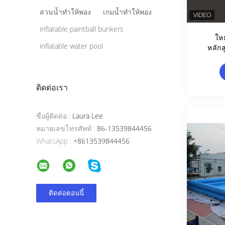
สวนน้ำทำให้พอง
เกมน้ำทำให้พอง
inflatable paintball bunkers
ใหม
inflatable water pool
หลัก
ติดต่อเรา
ชื่อผู้ติดต่อ :
Laura Lee
หมายเลขโทรศัพท์ :
86-13539844456
WhatsApp :
+8613539844456