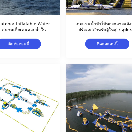
utdoor Inflatable Water
เกมสวนน้ำทำให้พองกลางแจ้
k สนามเด็กเล่นลอยน้ำใน
ฝรั่งเศสสำหรับผู้ใหญ่ / อุปก
ไอร์แลนด์
สวนน้ำทำให้พอง
ติดต่อตอนนี้
ติดต่อตอนนี้