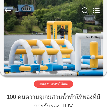
2026
Guangzhou
Bouncia
Inflatables
Factory.
All
Rights
Reserved.
บ้าน
สินค้า
วิดีโอ
เกี่ยว
เคสสวนน้ำทำให้พอง
กับ
100 คนความจุเกมสวนน้ำทำให้พองที่มี
เรา
การรับรอง TUV