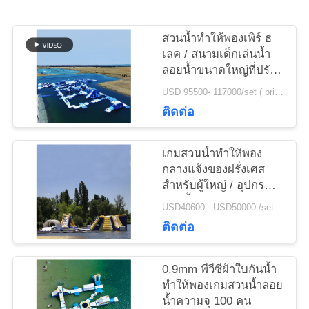
ใบ
สวนน้ำทำให้พองเพิร์ ธ
เสนอ
เลค / สนามเด็กเล่นน้ำ
ลอยน้ำขนาดใหญ่ที่ปรับ
ราคา
แต่งเอง
USD 95500- 117000/set ( price just for reference, detailed prices need to be confirmed) MOQ:1 ชุดหรือบางส่วนของอุทยานทั้งหมด
ติดต่อ
แผนผัง
เกมสวนน้ำทำให้พอง
เว็บไซต์
กลางแจ้งของฝรั่งเศส
สำหรับผู้ใหญ่ / อุปกรณ์
สวนน้ำทำให้พอง
PRIVACY
USD40600 - USD50000 /set ( price just for reference, detailed prices need to be confirmed） MOQ:1 set or parts of the whole park
ติดต่อ
POLICY
0.9mm พีวีซีผ้าใบกันน้ำ
ทำให้พองเกมสวนน้ำลอย
น้ำความจุ 100 คน